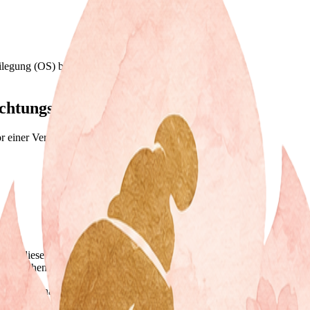
ilegung (OS) bereit:
https://ec.europa.eu/consumers/odr/
.
chtungsstelle
vor einer Verbraucherschlichtungsstelle teilzunehmen.
 auf diesen Seiten nach den allgemeinen Gesetzen verantwortlich. Nac
 überwachen oder nach Umständen zu forschen, die auf eine rechtswidrig
ationen nach den allgemeinen Gesetzen bleiben hiervon unberührt. Ein
den von entsprechenden Rechtsverletzungen werden wir diese Inhalte 