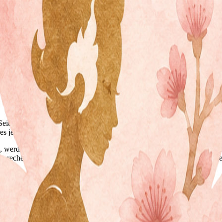
 Inhalte wir keinen Einfluss haben. Deshalb können wir für diese fremd
 Seiten verantwortlich. Die verlinkten Seiten wurden zum Zeitpunkt der
och ohne konkrete Anhaltspunkte einer Rechtsverletzung nicht zumutbar
n Seiten unterliegen dem deutschen Urheberrecht. Die Vervielfältigung,
 jeweiligen Autors bzw. Erstellers. Downloads und Kopien dieser Seite
n, werden die Urheberrechte Dritter beachtet. Insbesondere werden Inhal
tsprechenden Hinweis. Bei Bekanntwerden von Rechtsverletzungen wer