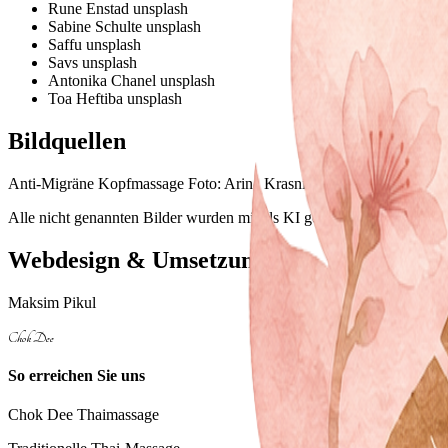
Rune Enstad unsplash
Sabine Schulte unsplash
Saffu unsplash
Savs unsplash
Antonika Chanel unsplash
Toa Heftiba unsplash
Bildquellen
Anti-Migräne Kopfmassage Foto: Arina Krasnikova via Pexels -
http
Alle nicht genannten Bilder wurden mittels KI generiert oder sind e
Webdesign & Umsetzung
Maksim Pikul
Chok Dee
So erreichen Sie uns
Chok Dee Thaimassage