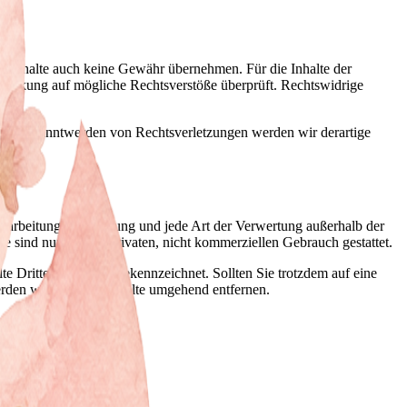
en Inhalte auch keine Gewähr übernehmen. Für die Inhalte der
 Verlinkung auf mögliche Rechtsverstöße überprüft. Rechtswidrige
. Bei Bekanntwerden von Rechtsverletzungen werden wir derartige
 Bearbeitung, Verbreitung und jede Art der Verwertung außerhalb der
 sind nur für den privaten, nicht kommerziellen Gebrauch gestattet.
te Dritter als solche gekennzeichnet. Sollten Sie trotzdem auf eine
den wir derartige Inhalte umgehend entfernen.