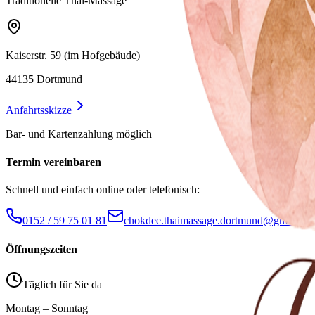
Traditionelle Thai-Massage
Kaiserstr. 59 (im Hofgebäude)
44135 Dortmund
Anfahrtsskizze
Bar- und Kartenzahlung möglich
Termin vereinbaren
Schnell und einfach online oder telefonisch:
0152 / 59 75 01 81
chokdee.thaimassage.dortmund@gmail.co
Öffnungszeiten
Täglich für Sie da
Montag – Sonntag