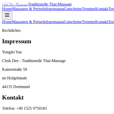
Traditionelle Thai-Massage
Chok Dee Thaimassage
Home
Massagen & Preise
Infrarotsauna
Gutscheine
Termine
Kontakt
Ter
Home
Massagen & Preise
Infrarotsauna
Gutscheine
Termine
Kontakt
Ter
Rechtliches
Impressum
Yongfei Yue
Chok Dee - Traditionelle Thai-Massage
Kaiserstraße 59
im Hofgebäude
44135 Dortmund
Kontakt
Telefon: +49 1525 9750181