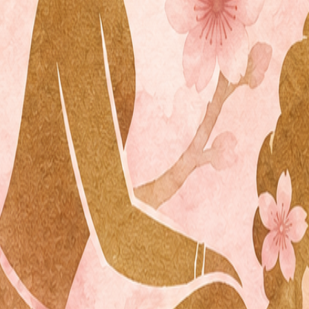
s://images.pexels.com/photos/6663371/pexels-photo-6663371.jpeg
igene Aufnahmen.